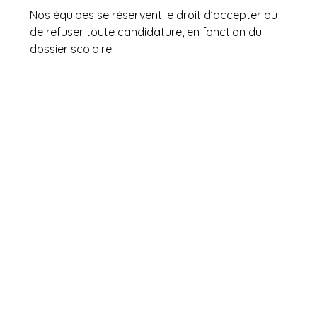
Nos équipes se réservent le droit d’accepter ou
de refuser toute candidature, en fonction du
dossier scolaire.
Réussir la L1 Sciences
: les
pour la Santé
autres formules de
Prépa Vésale