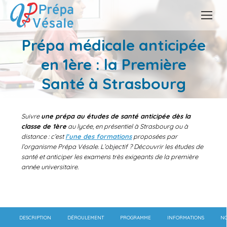
Prépa médicale anticipée
en 1ère : la Première
Vous êtes ici :
Santé à Strasbourg
Suivre
une prépa au études de santé anticipée dès la
classe de 1ère
au lycée, en présentiel à Strasbourg ou à
distance : c’est
l’une des formations
proposées par
l’organisme Prépa Vésale. L’objectif ? Découvrir les études de
santé et anticiper les examens très exigeants de la première
année universitaire.
DESCRIPTION
DÉROULEMENT
PROGRAMME
INFORMATIONS
NO