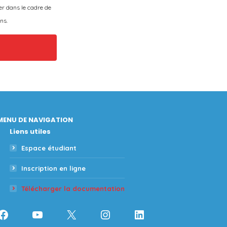
er dans le cadre de
ns.
MENU DE NAVIGATION
Liens utiles
Espace étudiant
Inscription en ligne
Télécharger la documentation
Facebook
YouTube
X
Instagram
LinkedIn