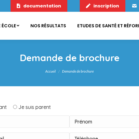
documentation
inscription
 ÉCOLE
NOS RÉSULTATS
ETUDES DE SANTÉ ET RÉFO
Demande de brochure
Vous êtes ici :
Accueil
Demande de brochure
iant
Je suis parent