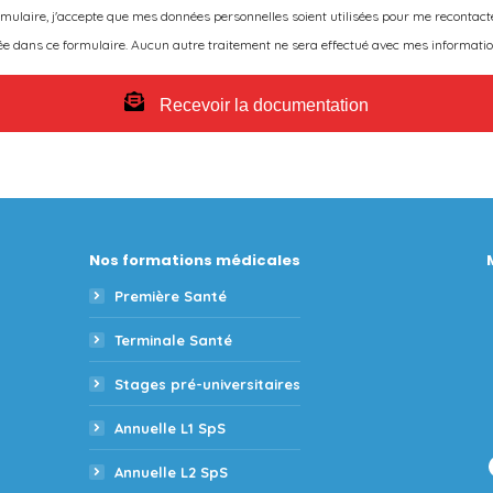
mulaire, j'accepte que mes données personnelles soient utilisées pour me recontact
 dans ce formulaire. Aucun autre traitement ne sera effectué avec mes informatio
Recevoir la documentation
Nos formations médicales
Première Santé
Terminale Santé
Stages pré-universitaires
Annuelle L1 SpS
Annuelle L2 SpS