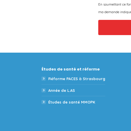
En soumettant ce for
ma demande indiquée
Études de santé et réforme
Réforme PACES à Strasbourg
Année de L.AS
Études de santé MMOPK