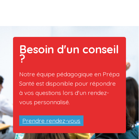
Besoin d'un conseil
?
Notre équipe pédagogique en Prépa
Santé est disponible pour répondre
à vos questions lors d'un rendez-
vous personnalisé.
Prendre rendez-vous