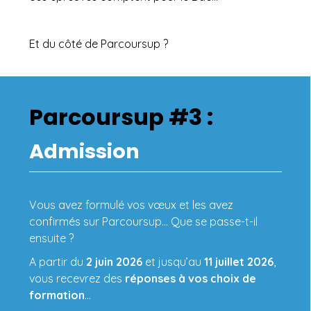
Et du côté de Parcoursup ?
Parcoursup #3 :
Admission
Vous avez formulé vos vœux et les avez
confirmés sur Parcoursup… Que se passe-t-il
ensuite ?
A partir du
2 juin 2026
et jusqu’au
11 juillet 2026
,
vous recevrez des
réponses à vos choix de
formation
…