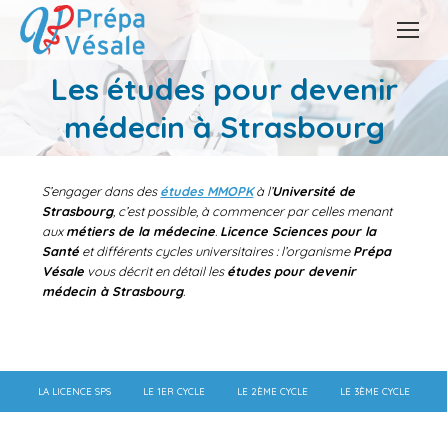
Les études pour devenir
Vous êtes ici :
médecin à Strasbourg
S’engager dans des
études MMOPK
à l’
Université de
Strasbourg
, c’est possible, à commencer par celles menant
aux
métiers de la médecine
.
Licence Sciences pour la
Santé
et différents cycles universitaires : l’organisme
Prépa
Vésale
vous décrit en détail les
études pour devenir
médecin à Strasbourg
.
LA LICENCE SPS
LE 1ER CYCLE
LE 2ÈME CYCLE
LE 3ÈME CYCLE